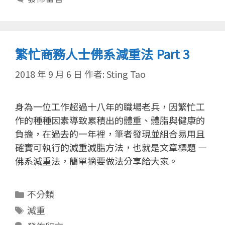
繁忙商務人士佛系減重法 Part 3
2018 年 9 月 6 日
作者:
Sting Tao
身為一位工作超過十八年的職場老兵，因繁忙工
作的種種因素導致累積出的體重、體脂與健康的
負擔，在過去的一年裡，筆者發現並組合易用且
確實可執行的減重減脂方法，也就是文章標題 —
佛系減重法，簡單摘要做法分享給大家。
分
不分類
類
標
減重
籤