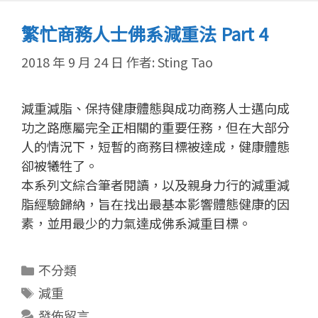
繁忙商務人士佛系減重法 Part 4
2018 年 9 月 24 日
作者:
Sting Tao
減重減脂、保持健康體態與成功商務人士邁向成
功之路應屬完全正相關的重要任務，但在大部分
人的情況下，短暫的商務目標被達成，健康體態
卻被犧牲了。
本系列文綜合筆者閱讀，以及親身力行的減重減
脂經驗歸納，旨在找出最基本影響體態健康的因
素，並用最少的力氣達成佛系減重目標。
分
不分類
類
標
減重
籤
發佈留言