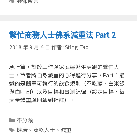
發佈留言
繁忙商務人士佛系減重法 Part 2
2018 年 9 月 4 日
作者:
Sting Tao
承上篇，對於工作與家庭追著生活跑的繁忙人
士，筆者將自身減重的心得進行分享，Part 1 描
述的是簡單可執行的飲食規則（不吃糖、白米飯
與白吐司）以及目標和量測紀律（設定目標、每
天量體重與回報到社群）。
分
不分類
類
標
健康
、
商務人士
、
減重
籤