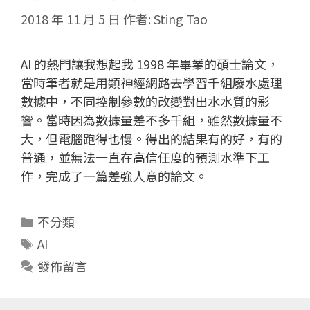
2018 年 11 月 5 日
作者:
Sting Tao
AI 的熱門讓我想起我 1998 年畢業的碩士論文，
當時筆者就是用類神經網路去學習千組廢水處理
數據中，不同控制參數的改變對出水水質的影
響。當時因為數據量差不多千組，雖然數據量不
大，但電腦跑得也慢。得出的結果有的好，有的
普通，並無法一直在高信任度的預測水準下工
作，完成了一篇差強人意的論文。
分
不分類
類
標
AI
籤
發佈留言