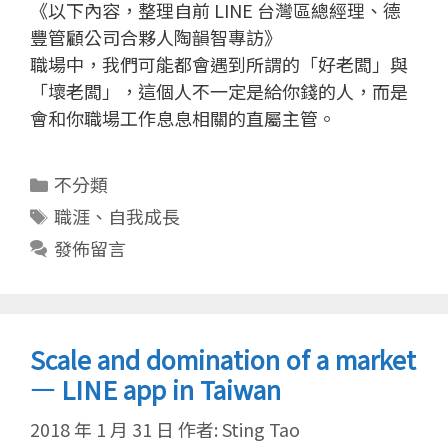
《以下內容，整理自前 LINE 台灣區總經理、德
豐管顧公司合夥人陶韻智專訪》
職場中，我們可能都會遇到所謂的「好老闆」與
「壞老闆」，這個人不一定是給你錢的人，而是
會和你職場工作息息相關的直屬主管。
分
不分類
類
標
職涯
、
自我成長
籤
發佈留言
Scale and domination of a market
— LINE app in Taiwan
2018 年 1 月 31 日
作者:
Sting Tao