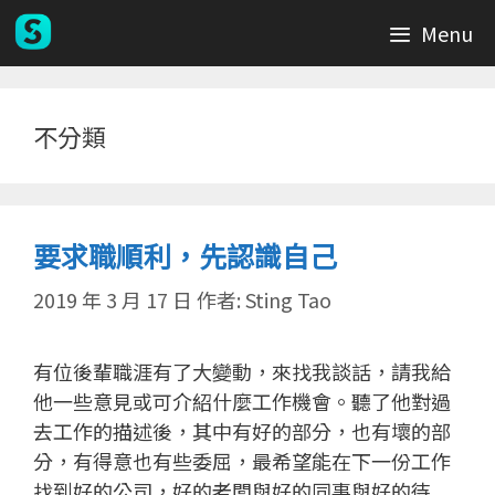
跳
Menu
至
主
要
內
不分類
容
要求職順利，先認識自己
2019 年 3 月 17 日
作者:
Sting Tao
有位後輩職涯有了大變動，來找我談話，請我給
他一些意見或可介紹什麼工作機會。聽了他對過
去工作的描述後，其中有好的部分，也有壞的部
分，有得意也有些委屈，最希望能在下一份工作
找到好的公司，好的老闆與好的同事與好的待