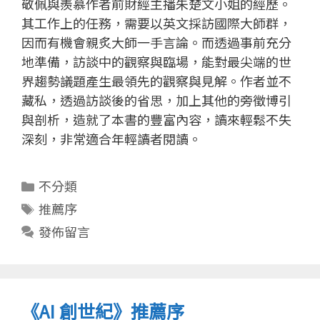
敬佩與羨慕作者前財經主播朱楚文小姐的經歷。
其工作上的任務，需要以英文採訪國際大師群，
因而有機會親炙大師一手言論。而透過事前充分
地準備，訪談中的觀察與臨場，能對最尖端的世
界趨勢議題產生最領先的觀察與見解。作者並不
藏私，透過訪談後的省思，加上其他的旁徵博引
與剖析，造就了本書的豐富內容，讀來輕鬆不失
深刻，非常適合年輕讀者閱讀。
分
不分類
類
標
推薦序
籤
發佈留言
《AI 創世紀》推薦序