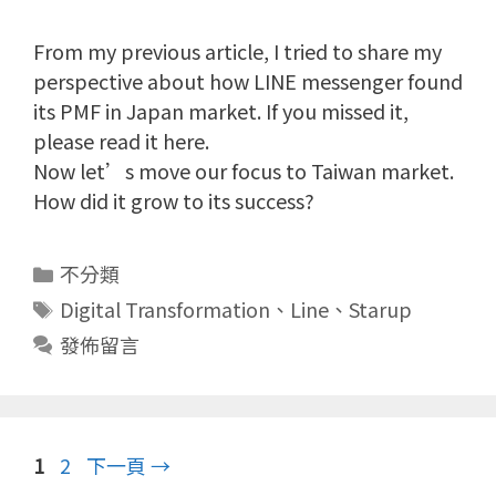
From my previous article, I tried to share my
perspective about how LINE messenger found
its PMF in Japan market. If you missed it,
please read it here.
Now let’s move our focus to Taiwan market.
How did it grow to its success?
分
不分類
類
標
Digital Transformation
、
Line
、
Starup
籤
發佈留言
頁
頁
1
2
下一頁
→
面
面