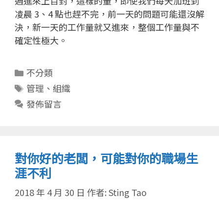
週進來上百封，這樣的量，即使我們每天加班到
凌晨 3、4 點也趕不完，前一天的問題可能還沒解
決，新一天的工作量就又進來，整個工作量與不
確定性極大。
分
不分類
類
標
管理
、
組織
籤
發佈留言
對你好的老闆，可能對你的職場生
涯不利
2018 年 4 月 30 日
作者:
Sting Tao