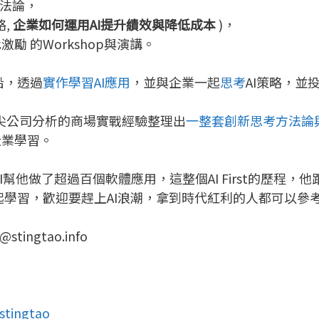
法論，
略,
企業如何運用AI提升績效與降低成本
)，
激勵 的Workshop與演講。
沿，透過
實作學習AI應用
，並與企業一起
思考
AI策略，並
頂尖公司分析的商場實戰經驗整理出
一整套創新思考方法論
企業學習。
 AI，他用AI幫他做了超過百個軟體應用，這整個AI First的
一起學習，歡迎要趕上AI浪潮，拿到時代紅利的人都可以參
@stingtao.info
stingtao