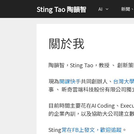
跳
Sting Tao 陶韻智
AI
新聞
至
主
要
內
關於我
容
陶韻智，Sting Tao，教授 、
現為
開課快手
共同創辦人、
台灣大學D
事 、
昕奇雲端科技股份有限公司
獨
目前時間主要花在AI Coding、Executiv
的企業內訓，以及協助大公司建立
Sting
常在FB上發文，歡迎追蹤
。