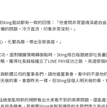
起跟Sting面試都有一致的回憶：「他會問非常靈魂深處自省的問題
準備的問題。冷汗直流，印象非常深刻。」
核心，化繁為簡，帶出全新高度。」
並不成功，面對關鍵策略轉捩點時，Sting用白板跟總部社長
獲得社長敲板確立了LINE PAY成功之路 。見證那個Mag
與軟體公司的董事長們，請他進董事會，看中的不是他的製造
天做的事，會跟昨天一樣。但Sting這個人明天做的事
，而且總是能用新的視野看出大家看不到的商業問題，還能
有很多機會，我需要Sting來幫我讓我的主管們建立高