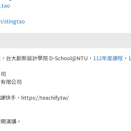
.tao
n/stingtao
大創新設計學院 D-School@NTU，
112年度課程
，
公司
份有限公司
，https://teachify.tw/
公開演講。