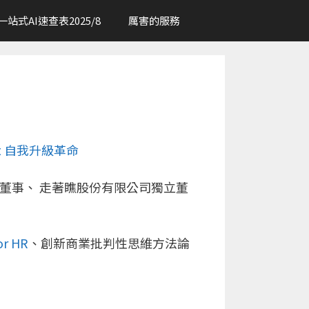
一站式AI速查表2025/8
厲害的服務
irst 自我升級革命
董事、
走著瞧股份有限公司
獨立董
or HR
、創新商業批判性思維方法論