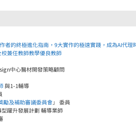
革命：工作者的終極進化指南，9大實作的極速實踐，成為AI代
全校兼任教師教學優良教師
design中心醫材開發策略顧問
師
與1-1輔導
員
獎勵及補助審議委員會
」 委員
轉型躍升發展計劃 輔導業師
審