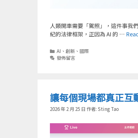
人類開車需要「駕照」，這件事我
紀的法律框架，正因為 AI 的 …
Rea
分
AI
、
創新
、
國際
類
發佈留言
讓每個現場都真正互動
2026 年 2 月 25 日
作者:
Sting Tao