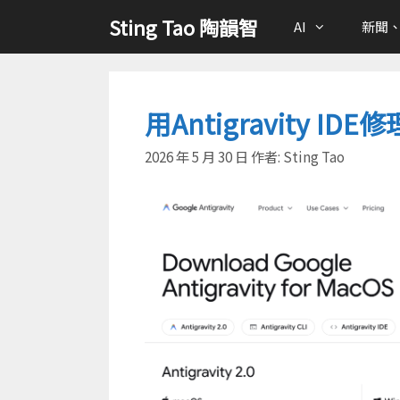
跳
Sting Tao 陶韻智
AI
新聞
至
主
要
內
用Antigravity IDE修理
容
2026 年 5 月 30 日
作者:
Sting Tao