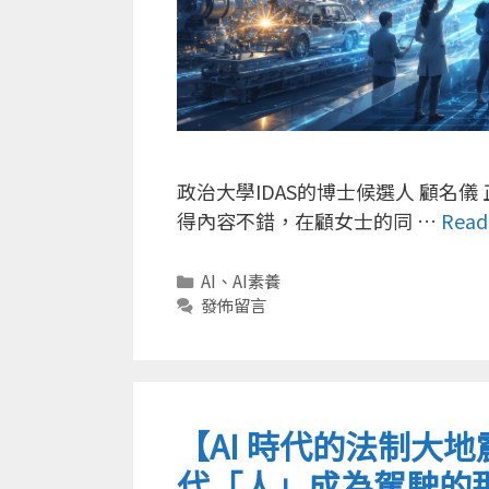
政治大學IDAS的博士候選人 顧名
得內容不錯，在顧女士的同 …
Read
分
AI
、
AI素養
類
發佈留言
【AI 時代的法制大
代「人」成為駕駛的