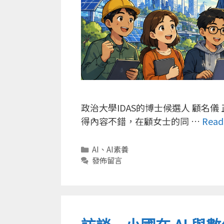
政治大學IDAS的博士候選人 顧名
得內容不錯，在顧女士的同 …
Read
分
AI
、
AI素養
類
發佈留言