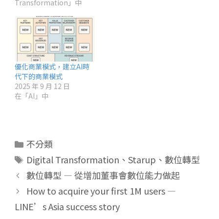
Transformation」中
優化商業模式，建立AI時
代下的商業模式
2025 年 9 月 12 日
在「AI」中
分
不分類
類
標
Digital Transformation
、
Starup
、
數位轉型
籤
數位轉型 — 從增加董事會數位能力做起
How to acquire your first 1M users —
LINE’s Asia success story