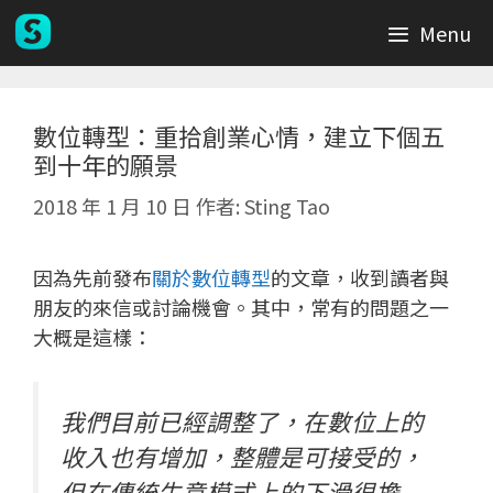
跳
Menu
至
主
要
內
數位轉型：重拾創業心情，建立下個五
到十年的願景
容
2018 年 1 月 10 日
作者:
Sting Tao
因為先前發布
關於數位轉型
的文章，收到讀者與
朋友的來信或討論機會。其中，常有的問題之一
大概是這樣：
我們目前已經調整了，在數位上的
收入也有增加，整體是可接受的，
但在傳統生意模式上的下滑很擔