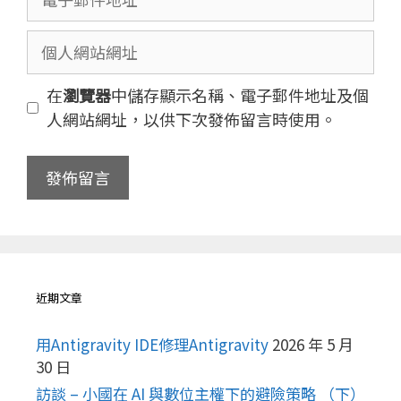
名
子
稱
郵
個
件
人
地
網
在
瀏覽器
中儲存顯示名稱、電子郵件地址及個
址
站
人網站網址，以供下次發佈留言時使用。
網
址
近期文章
用Antigravity IDE修理Antigravity
2026 年 5 月
30 日
訪談 – 小國在 AI 與數位主權下的避險策略 （下）