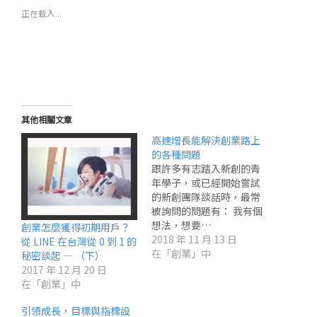
正在載入...
其他相關文章
高速增長能解決創業路上
的各種問題
跟許多有志踏入新創的青
年學子，或已經開始嘗試
的新創團隊談話時，最常
被詢問的問題有： 我有個
想法，想要…
創業怎麼獲得初期用戶？
2018 年 11 月 13 日
從 LINE 在台灣從 0 到 1 的
在「創業」中
秘密談起 — （下）
2017 年 12 月 20 日
在「創業」中
引領成長，目標與指標設