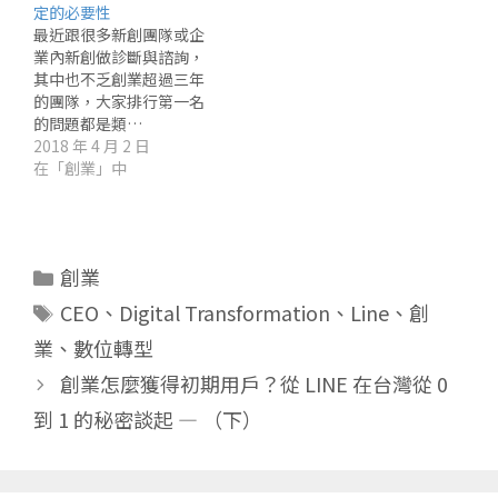
定的必要性
最近跟很多新創團隊或企
業內新創做診斷與諮詢，
其中也不乏創業超過三年
的團隊，大家排行第一名
的問題都是類…
2018 年 4 月 2 日
在「創業」中
分
創業
類
標
CEO
、
Digital Transformation
、
Line
、
創
籤
業
、
數位轉型
創業怎麼獲得初期用戶？從 LINE 在台灣從 0
到 1 的秘密談起 — （下）