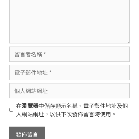
留
言
者
電
名
子
稱
郵
個
件
人
地
網
在
瀏覽器
中儲存顯示名稱、電子郵件地址及個
址
站
人網站網址，以供下次發佈留言時使用。
網
址