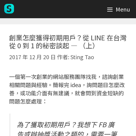
跳
Menu
至
主
要
內
創業怎麼獲得初期用戶？從 LINE 在台灣
從 0 到 1 的秘密談起 — （上）
容
2017 年 12 月 20 日
作者:
Sting Tao
一個第一次創業的網站服務團隊找我，諮詢創業
相關問題與經驗。簡報完 idea，詢問題目怎麼改
善，或功能介面有無建議，就會問到資金短缺的
問題怎麼處理：
為了獲取初期用戶？我想下 FB 廣
告或辦抽獎活動之類的，需要一筆