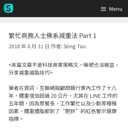
跳
Menu
至
主
要
內
繁忙商務人士佛系減重法 Part 1
容
2018 年 8 月 31 日
作者:
Sting Tao
<本篇文章不是科技商業策略文，帳號也沒被盜，
分享減重減脂技巧>
筆者在資訊、互聯網與顧問類行業內工作了十八
年，體重增加超過 20 公斤，尤其在 LINE 工作的
五年間，因為聚餐多、工作繁忙以及少動等種種
因素，體重體脂都到了“肥胖”的紅色警示健康
指標。