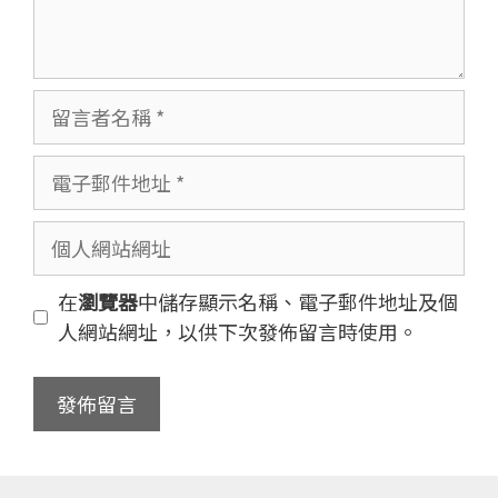
留
言
者
電
名
子
稱
郵
個
件
人
地
網
在
瀏覽器
中儲存顯示名稱、電子郵件地址及個
址
站
人網站網址，以供下次發佈留言時使用。
網
址