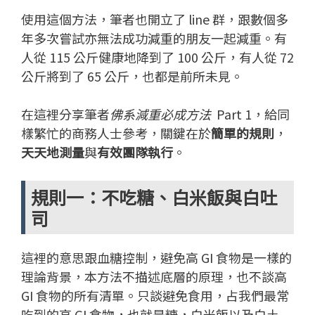
使用這個方法，筆者也開立了 line 群，跟數個多
年多次嘗試亦無法成功減重的朋友一起減重。有
人從 115 公斤健康地降到了 100 公斤，有人從 72
公斤將到了 65 公斤，也都是前所未見。
在這裡分享筆者
佛系減重必成方法
Part 1，給同
樣繁忙的商務人士參考，關鍵在於
簡單的規則
，
天天地測量
與
有效團隊執行
。
規則一：不吃糖、白米飯與白吐
司
這裡的意思跟血糖控制，避免高 GI 食物是一樣的
理論背景，本方法不描述底層的原理，也不談高
GI 食物的所有清單。只談避免食用，占我們最常
吃到的高 GI 食物，也就是糖，白米飯以及白土