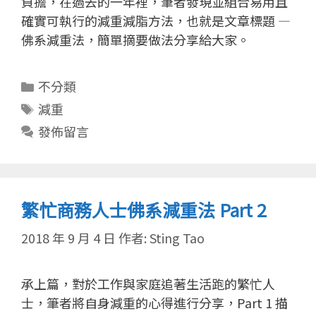
負擔，在過去的一年裡，筆者發現並組合易用且
確實可執行的減重減脂方法，也就是文章標題 —
佛系減重法，簡單摘要做法分享給大家。
分
不分類
類
標
減重
籤
發佈留言
繁忙商務人士佛系減重法 Part 2
2018 年 9 月 4 日
作者:
Sting Tao
承上篇，對於工作與家庭追著生活跑的繁忙人
士，筆者將自身減重的心得進行分享，Part 1 描