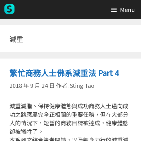
跳
Menu
至
主
要
內
減重
容
繁忙商務人士佛系減重法 Part 4
2018 年 9 月 24 日
作者:
Sting Tao
減重減脂、保持健康體態與成功商務人士邁向成
功之路應屬完全正相關的重要任務，但在大部分
人的情況下，短暫的商務目標被達成，健康體態
卻被犧牲了。
本系列文綜合筆者閱讀，以及親身力行的減重減