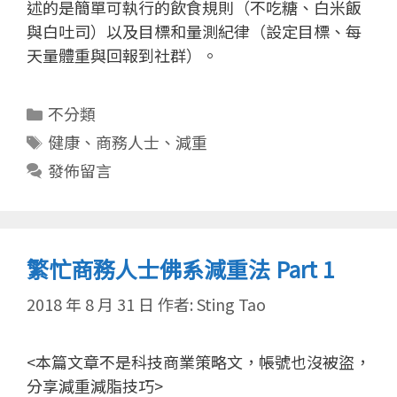
述的是簡單可執行的飲食規則（不吃糖、白米飯
與白吐司）以及目標和量測紀律（設定目標、每
天量體重與回報到社群）。
分
不分類
類
標
健康
、
商務人士
、
減重
籤
發佈留言
繁忙商務人士佛系減重法 Part 1
2018 年 8 月 31 日
作者:
Sting Tao
<本篇文章不是科技商業策略文，帳號也沒被盜，
分享減重減脂技巧>