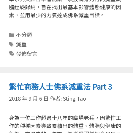
脂經驗歸納，旨在找出最基本影響體態健康的因
素，並用最少的力氣達成佛系減重目標。
分
不分類
類
標
減重
籤
發佈留言
繁忙商務人士佛系減重法 Part 3
2018 年 9 月 6 日
作者:
Sting Tao
身為一位工作超過十八年的職場老兵，因繁忙工
作的種種因素導致累積出的體重、體脂與健康的