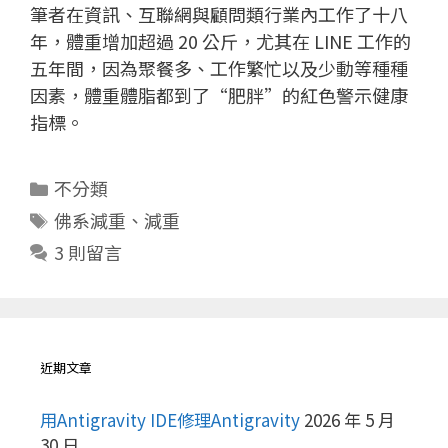
筆者在資訊、互聯網與顧問類行業內工作了十八
年，體重增加超過 20 公斤，尤其在 LINE 工作的
五年間，因為聚餐多、工作繁忙以及少動等種種
因素，體重體脂都到了“肥胖”的紅色警示健康
指標。
分
不分類
類
標
佛系減重
、
減重
籤
3 則留言
近期文章
用Antigravity IDE修理Antigravity
2026 年 5 月
30 日