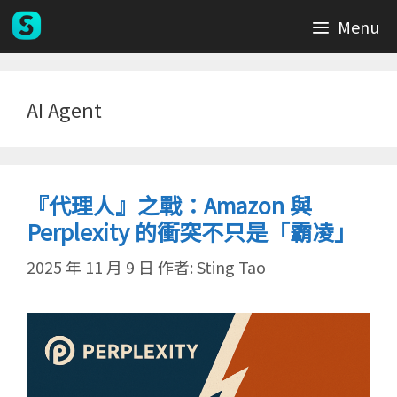
跳
Menu
至
主
要
內
AI Agent
容
『代理人』之戰：Amazon 與
Perplexity 的衝突不只是「霸凌」
2025 年 11 月 9 日
作者:
Sting Tao