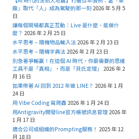
【AI 時代的法制大地震】打破百年慣例：當「車
廠」取代「人」成為駕駛的那一刻
2026 年 5 月 5
日
讓每個現場都真正互動：Live 是什麼、能做什
麼？
2026 年 2 月 25 日
水平思考 – 隨機物品輸入法
2026 年 2 月 23 日
水平思考 – 隨機字典法
2026 年 2 月 23 日
別急著爭輸贏！在這個 AI 時代，你最需要的思維
工具不是「真相」，而是「貝氏定理」
2026 年 2
月 16 日
如果帶著 AI 回到 2012 年做 LINE？
2026 年 1 月
24 日
用 Vibe Coding 寫爬蟲
2026 年 1 月 24 日
用Antigravity開發line官方帳號訊息管理
2026 年
1 月 17 日
適合公司或組織的Prompting服務！
2025 年 12
月 18 日