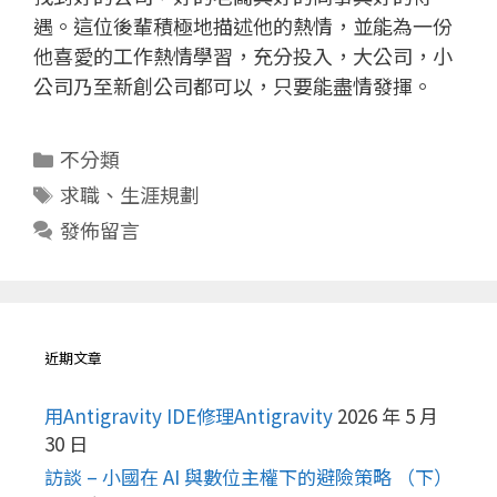
遇。這位後輩積極地描述他的熱情，並能為一份
他喜愛的工作熱情學習，充分投入，大公司，小
公司乃至新創公司都可以，只要能盡情發揮。
分
不分類
類
標
求職
、
生涯規劃
籤
發佈留言
近期文章
用Antigravity IDE修理Antigravity
2026 年 5 月
30 日
訪談 – 小國在 AI 與數位主權下的避險策略 （下）