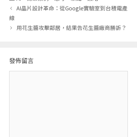
類
AI晶片設計革命：從Google實驗室到台積電產
線
用花生醬攻擊鄰居，結果告花生醬廠商勝訴？
發佈留言
留
言