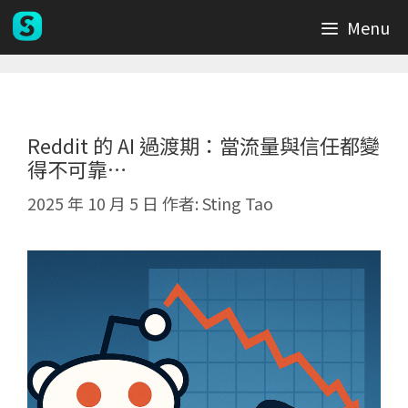
跳
Menu
至
主
要
內
容
Reddit 的 AI 過渡期：當流量與信任都變
得不可靠…
2025 年 10 月 5 日
作者:
Sting Tao