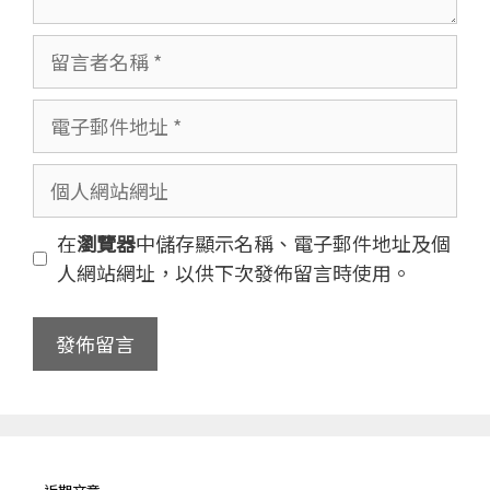
留
言
者
電
名
子
稱
郵
個
件
人
地
網
在
瀏覽器
中儲存顯示名稱、電子郵件地址及個
址
站
人網站網址，以供下次發佈留言時使用。
網
址