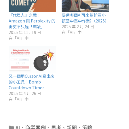
『代理人』之戰：
要選哪個AI可來幫忙看小
Amazon 與 Perplexity 的
孩國中高中作業?（2025）
衝突不只是「霸凌」
2025 年 2 月 24 日
2025 年 11 月 9 日
在「AI」中
在「AI」中
又一個用Cursor AI寫出來
的小工具：Bomb
Countdown Timer
2025 年 4 月 26 日
在「AI」中
分
AI
、
商業案例
、
思考
、
新聞
、
策略