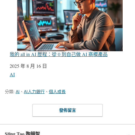
我的 all in AI 歷程：從 0 到自己做 AI 商模產品
日期
2025 年 8 月 16 日
關於
AI
分類:
AI
、
AI人力銀行
、
個人成長
發佈留言
Sting Tao 陶韻智