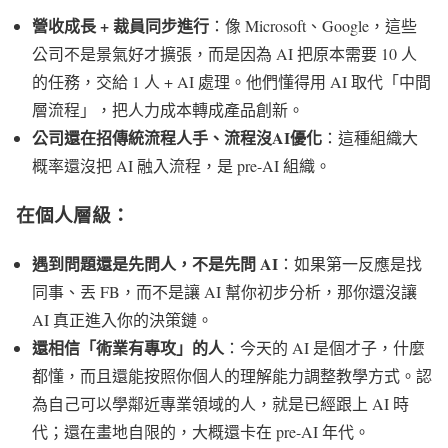
營收成長 + 裁員同步進行
：像 Microsoft、Google，這些
公司不是景氣好才擴張，而是因為 AI 把原本需要 10 人
的任務，交給 1 人 + AI 處理。他們懂得用 AI 取代「中間
層流程」，把人力成本轉成產品創新。
公司還在招傳統流程人手、流程沒AI優化
：這種組織大
概率還沒把 AI 融入流程，是 pre-AI 組織。
在個人層級：
遇到問題還是先問人，不是先問 AI
：如果第一反應是找
同事、丟 FB，而不是讓 AI 幫你初步分析，那你還沒讓
AI 真正進入你的決策鏈。
還相信「術業有專攻」的人
：今天的 AI 是個才子，什麼
都懂，而且還能按照你個人的理解能力調整教學方式。認
為自己可以學鄰近專業領域的人，就是已經跟上 AI 時
代；還在畫地自限的，大概還卡在 pre-AI 年代。