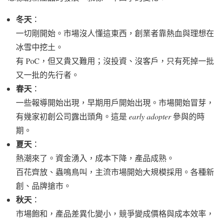
冬天
：
一切剛開始。市場沒人懂這東西，創業者靠熱血與理想在
冰雪中挖土。
有 PoC，但又貴又難用；沒投資、沒客戶，只有死掉一批
又一批的先行者。
春天
：
一些報導開始出現，早期用戶開始出現。市場開始冒芽，
有幾家初創公司露出頭角。這是
early adopter
參與的時
期。
夏天
：
熱潮來了。資金湧入，成本下降，產品成熟。
百花齊放、蟲鳴鳥叫，主流市場開始大規模採用。各種新
創、品牌搶市。
秋天
：
市場飽和，產品差異化變小，競爭變成價格與成本效率，