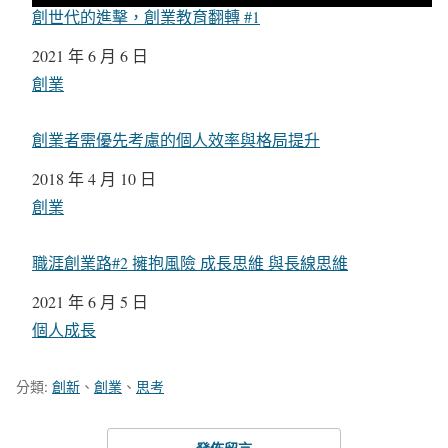
創世代的進擊，創業教育翻轉 #1
日期
2021 年 6 月 6 日
關於
創業
創業者需優先考慮的個人效率與格局提升
日期
2018 年 4 月 10 日
關於
創業
職涯創業路#2 擁抱風險 成長思維 與長線思維
日期
2021 年 6 月 5 日
關於
個人成長
分類:
創新
、
創業
、
思考