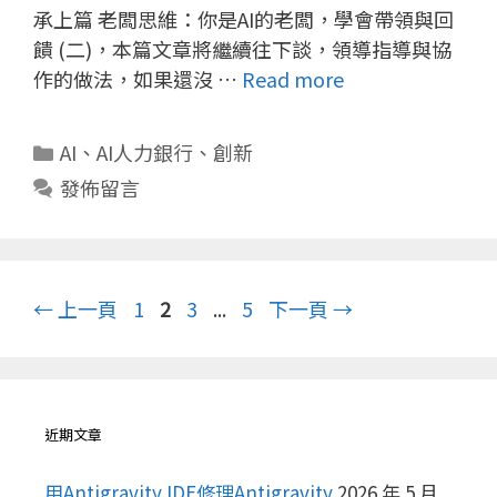
承上篇 老闆思維：你是AI的老闆，學會帶領與回
饋 (二)，本篇文章將繼續往下談，領導指導與協
作的做法，如果還沒 …
Read more
分
AI
、
AI人力銀行
、
創新
類
發佈留言
頁
頁
頁
頁
←
上一頁
1
2
3
...
5
下一頁
→
面
面
面
面
近期文章
用Antigravity IDE修理Antigravity
2026 年 5 月