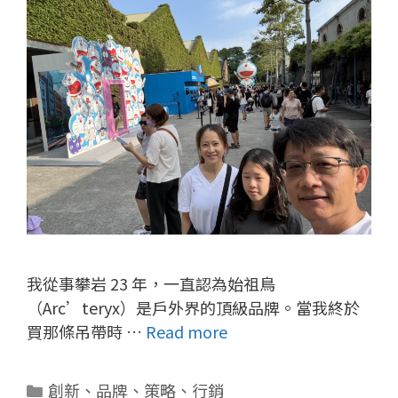
我從事攀岩 23 年，一直認為始祖鳥
（Arc’teryx）是戶外界的頂級品牌。當我終於
買那條吊帶時 …
Read more
分
創新
、
品牌
、
策略
、
行銷