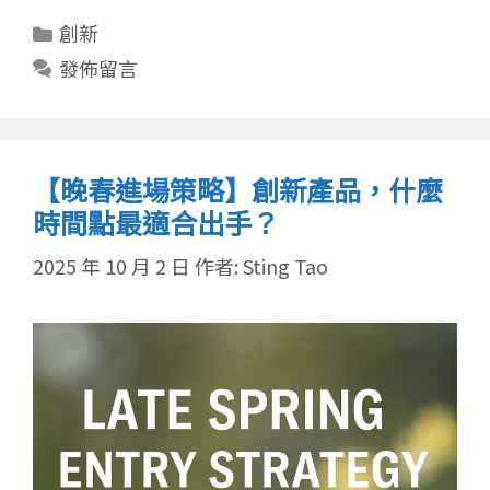
分
創新
類
發佈留言
【晚春進場策略】創新產品，什麼
時間點最適合出手？
2025 年 10 月 2 日
作者:
Sting Tao