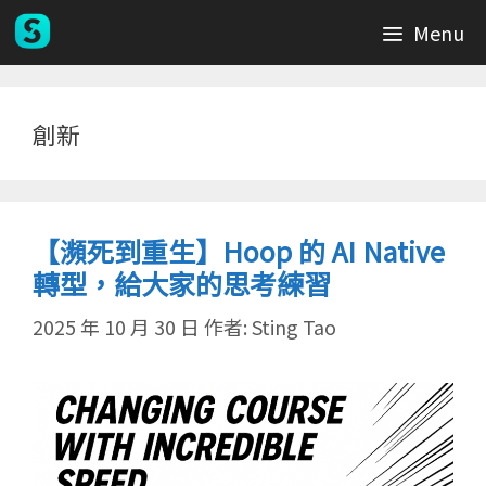
跳
Menu
至
主
要
內
創新
容
【瀕死到重生】Hoop 的 AI Native
轉型，給大家的思考練習
2025 年 10 月 30 日
作者:
Sting Tao