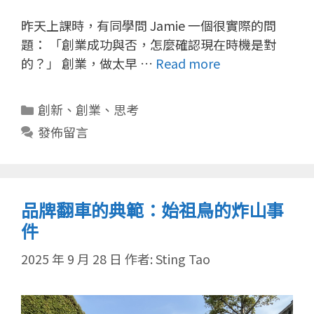
昨天上課時，有同學問 Jamie 一個很實際的問
題： 「創業成功與否，怎麼確認現在時機是對
的？」 創業，做太早 …
Read more
分
創新
、
創業
、
思考
類
發佈留言
品牌翻車的典範：始祖鳥的炸山事
件
2025 年 9 月 28 日
作者:
Sting Tao