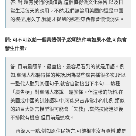
答: 對,還有我們的價值觀,這個值得做文化保留,以及日
常生活每天的應用。不然,我們無論用美國的還是中國
的模型,用久了,我剛才提到的那些東西都會慢慢消失。
問: 可不可以給一個具體例子,說明這件事如果不做,可能會
發生什麼?
答: 目前最簡單、最直接、最容易看到的就是用語。例
如,臺灣人都聽得懂的笑話,因為某些廣告播很多次,所以
一整代人聽到某個句子,就會自動接出下半句──這種
「廣告梗」對臺灣人來說一聽就懂。但這樣的語料,在
美國或中國的訓練語料中,可能只占非常小的比例,類似
的題目大語言模型很可能會「失教」,當然技術進步後
不排除有機會,但目前是這樣。
再深入一點,例如原住民語言,可能根本沒有資料;或是