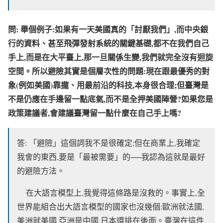
問: 舉個例子:如果有一天美國真的「討厭我們」,而中央銀
行的資料、甚至飛彈發射系統的關鍵基礎,都不在我們自己
手上,而是在大平臺上,那一旦關係生變,我們就完全沒有迴旋
空間。所以避險其實是個層次性的問題:現在跟最優秀的對
象(例如美國)靠攏、用最前沿的科技,本身很合理;但臺灣是
不是仍應在手邊留一點底氣,而不是全押美國陣營?如果您是
政策建議者,會建議臺灣留一點什麼在自己手上嗎?
答: 「避險」這個詞我不是很確定;但在商業上,我確定
我會的東西,要是「最被需要」的──我認為這就是最好
的避險方法。
在大語言模型上,我覺得這條路是沒救的。事實上,全
世界能組合出大語言模型的國家也沒幾個:歐洲就法國,
美洲就美國,亞洲是中國,日本還排在後面。臺灣在這件