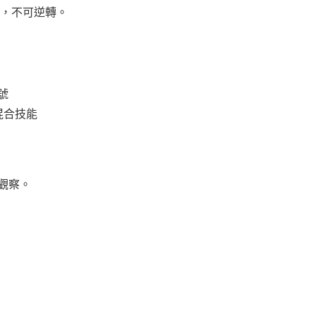
所趨，不可逆轉。
號
混合技能
觀察。