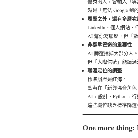
優秀的人，會輸入「專
越是「無法 Google
履歷之外，還有多層次
LinkedIn、個人網站、
AI 幫你寫履歷，但「數
非標準管道的重要性
AI 篩選擋掉大部分人
但「人際信號」能繞過
職涯定位的調整
標準履歷是紅海。
藍海在「新興混合角色
AI + 設計、Python 
這些職位缺乏標準篩選模
One more thing