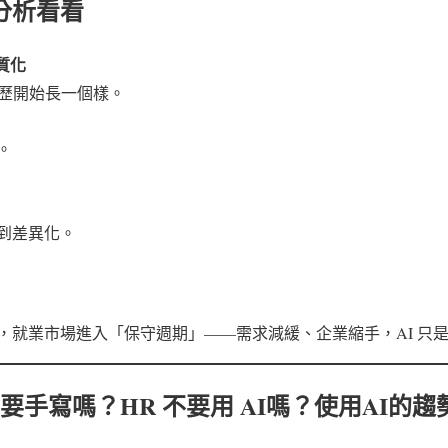
分析看看
同質化
，履歷開始長一個樣。
。
到差異化。
，就業市場進入「保守週期」——需求減緩、企業縮手，AI 只
要手寫嗎？HR 不要用 AI嗎？使用AI的