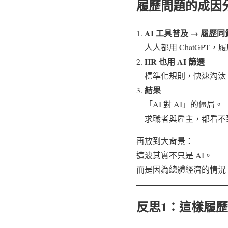
履歷問題的成因
AI 工具普及 → 履歷
人人都用 ChatGPT
HR 也用 AI 篩選
標準化規則，快速淘汰
結果
「AI 對 AI」的僵局。
求職者與雇主，都看不
再放到大背景：
這波其實不只是 AI。
而是因為總體經濟的情況
反思1：這樣履歷