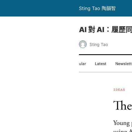
Sting Tao 陶韻智
AI 對 AI：
Sting Tao