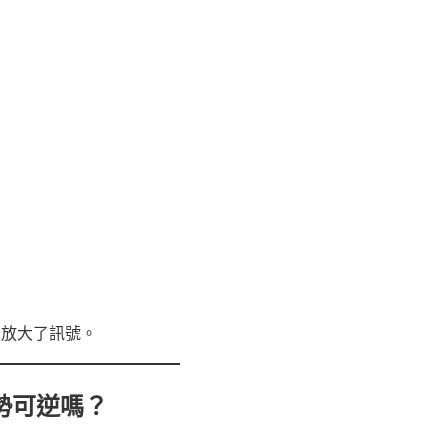
是放大了訊號。
趨勢可逆嗎？